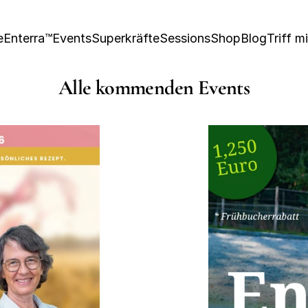
e
Enterra™
Events
Superkräfte
Sessions
Shop
Blog
Triff m
Alle kommenden Events