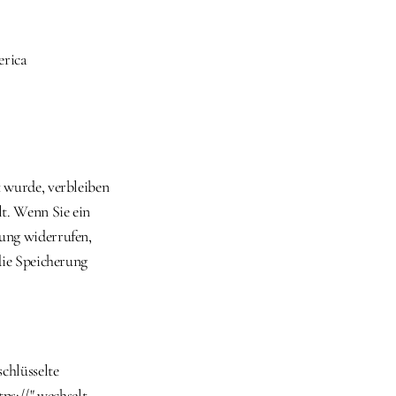
erica
 wurde, verbleiben 
t. Wenn Sie ein 
ung widerrufen, 
ie Speicherung 
chlüsselte 
ps://" wechselt 