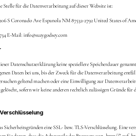
 Stelle für die Datenverarbeitung auf dieser Website ist:
06 S Coronado Ave Espanola NM 87532-2792 United States of Am
4734 E-Mail: info@suzygodsey.com
r
ieser Datenschutzerklärung keine speziellere Speicherdauer genannt
enen Daten bei uns, bis der Zweck für die Datenverarbeitung entfäll
ersuchen geltend machen oder eine Einwilligung zur Datenverarbeit
gelöscht, sofern wir keine anderen rechtlich zulässigen Gründe für d
-Verschlüsselung
us Sicherheitsgründen eine SSL- bzw. TLS-Verschlüsselung. Eine vers
 Sie daran, dass die Adresszeile des Browsers von „http://" auf „htt