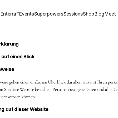
e
Enterra™
Events
Superpowers
Sessions
Shop
Blog
Meet
rklärung
 auf einen Blick
nweise
eise geben einen einfachen Überblick darüber, was mit Ihren perso
nn Sie diese Website besuchen. Personenbezogene Daten sind alle Dat
iziert werden können.
g auf dieser Website