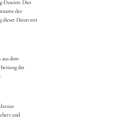
-Dateien. Dies 
tname des 
 dieser Daten mit 
 aus dem 
beitung der 
.
daraus 
chert und 