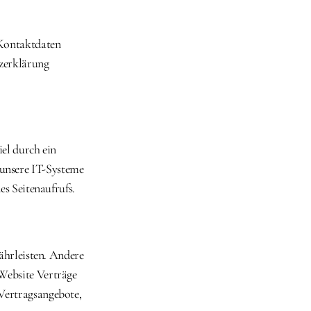
Kontaktdaten 
zerklärung 
el durch ein 
nsere IT-Systeme 
es Seitenaufrufs.
ährleisten. Andere 
Website Verträge 
ertragsangebote, 