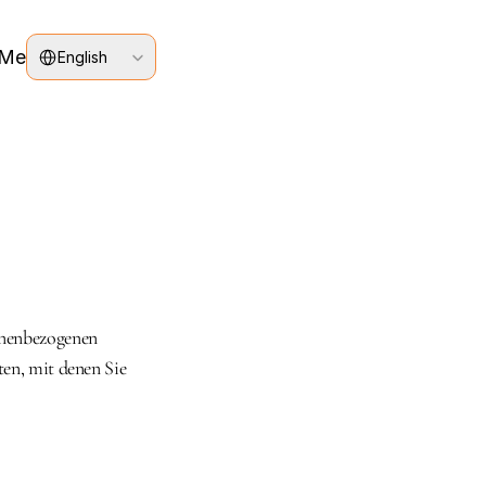
Select Language
 Me
English
nenbezogenen 
en, mit denen Sie 