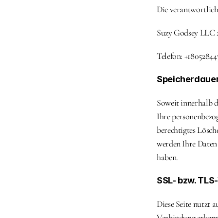
Die verantwortliche
Suzy Godsey LLC 2
Telefon: +1805284
Speicherdaue
Soweit innerhalb d
Ihre personenbezog
berechtigtes Lösch
werden Ihre Daten 
haben.
SSL- bzw. TLS
Diese Seite nutzt a
Verbindung erkennen