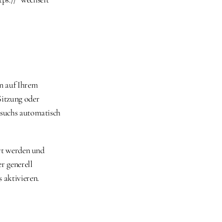
n auf Ihrem 
itzung oder 
suchs automatisch 
rt werden und 
 generell 
 aktivieren.