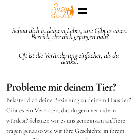
Home
Schau dich in deinem Leben um: Gibt es einen 
Enterra™
Bereich, der dich gefangen hält?
Events
Superkräfte
Sessions
​​​​​​​Oft ist die Veränderung einfacher, als du 
Shop
denkst.
Blog
Triff mich
Select Language
Deutsch
Probleme mit deinem Tier?
Belastet dich deine Beziehung zu deinem Haustier? 
Gibt es ein Verhalten, das du gern verändern 
würdest? Schauen wir es uns gemeinsam an.Tiere 
tragen genauso wie wir ihre Geschichte in ihrem 