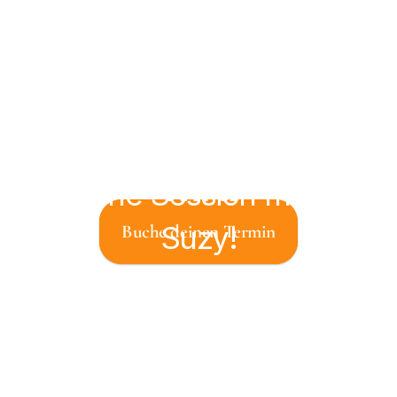
so, wie du 
denkst, dass 
sie es tun 
Buche dir heute 
wird
eine Session mit 
Suzy!
Buche deinen Termin