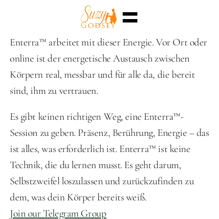
Home
Enterra™ arbeitet mit dieser Energie. Vor Ort oder 
Enterra™
online ist der energetische Austausch zwischen 
Events
Superpowers
Körpern real, messbar und für alle da, die bereit 
Sessions
Shop
sind, ihm zu vertrauen.
Blog
Meet Me
Es gibt keinen richtigen Weg, eine Enterra™-
Select Language
English
Session zu geben. Präsenz, Berührung, Energie – das 
ist alles, was erforderlich ist. Enterra™ ist keine 
Technik, die du lernen musst. Es geht darum, 
Selbstzweifel loszulassen und zurückzufinden zu 
dem, was dein Körper bereits weiß.​​​​​
Join our Telegram Group