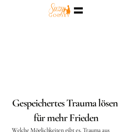
Home
Enterra™
Events
Superpowers
Sessions
Shop
Blog
Meet Me
Select Language
English
Gespeichertes Trauma lösen 
für mehr Frieden
Welche Möglichkeiten gibt es, Trauma aus 