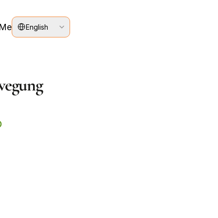
Select Language
 Me
English
ewegung
o