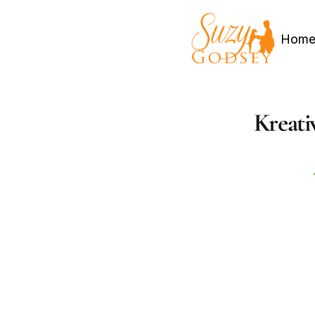
Hom
Kreati