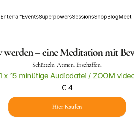
e
Enterra™
Events
Superpowers
Sessions
Shop
Blog
Meet
v werden – eine Meditation mit B
Schütteln. Atmen. Erschaffen.
1 x 15 minütige Audiodatei / ZOOM vide
€ 4
Hier Kaufen